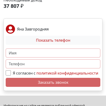
Необходимый доход
спортивные площадки. Благоустройство -
37 807
₽
ландшафтный дизайн с зонами отдыха; -
велодорожки и пешеходные аллеи; - игровые
комплексы для разных возрастов; - места для выгула
собак; - видеонаблюдение и КПП для безопасности.
Яна Завгородняя
Преимущества - сбалансированное сочетание цены
и качества; - развитая социальная инфраструктура в
Показать телефон
шаговой доступности; - продуманное дворовое
пространство; - гибкая система рассрочек и
ипотечных программ. N4484
Я согласен с
политикой конфиденциальности
Заказать звонок
Информация на сайте не является публичной офертой