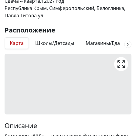
Сдача 4 квартал 2027 год
Республика Крым, Симферопольский, Белоглинка,
Павла Титова ул.
Расположение
Карта
Школы/Детсады
Магазины/Еда
М
Описание
Компания «АРК» — ваш надежный партнер в сфере