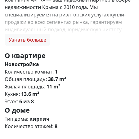
недвижимости Крыма с 2010 года. Мы
специализируемся на риэлторских услугах купли-
продажи во всех сегментах рынка, гарантируем
индивидуальный подход, юридическую чистоту
объектов и безопасность сделок. Самое ценное для
Узнать больше
нас — это доверие наших клиентов! 🤝. Выбирая
нас, Вы получаете: 1. 0% комиссии и оформление
О квартире
ипотеки бесплатно; 2. Покупку недвижимости по
Новостройка
цене застройщика + акции, бонусы, подарки; 3.
Количество комнат:
1
Экспертное мнение о каждом застройщике. Ваши
Общая площадь:
38.7 m²
интересы — наш приоритет! 4. Профессиональную
Жилая площадь:
11 m²
поддержку на всех этапах сделки до получения
Кухня:
13.6 m²
ключей; 5. Фейерверк подарков🎁 🎁 🎁! Купи с
Этаж:
6 из 8
нами и выбери свой ПОДАРОК! Жилой комплекс
О доме
«Зелёный квартал» (Симферополь) Общая
концепция «Зелёный квартал» — современный
Тип дома:
кирпич
жилой комплекс комфорт‑класса, сочетающий
Количество этажей:
8
городскую инфраструктуру с экологичным