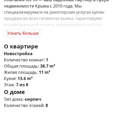
недвижимости Крыма с 2010 года. Мы
специализируемся на риэлторских услугах купли-
продажи во всех сегментах рынка, гарантируем
индивидуальный подход, юридическую чистоту
объектов и безопасность сделок. Самое ценное для
Узнать больше
нас — это доверие наших клиентов! 🤝. Выбирая
нас, Вы получаете: 1. 0% комиссии и оформление
О квартире
ипотеки бесплатно; 2. Покупку недвижимости по
Новостройка
цене застройщика + акции, бонусы, подарки; 3.
Количество комнат:
1
Экспертное мнение о каждом застройщике. Ваши
Общая площадь:
38.7 m²
интересы — наш приоритет! 4. Профессиональную
Жилая площадь:
11 m²
поддержку на всех этапах сделки до получения
Кухня:
13.6 m²
ключей; 5. Фейерверк подарков🎁 🎁 🎁! Купи с
Этаж:
7 из 8
нами и выбери свой ПОДАРОК! Жилой комплекс
О доме
«Зелёный квартал» (Симферополь) Общая
концепция «Зелёный квартал» — современный
Тип дома:
кирпич
жилой комплекс комфорт‑класса, сочетающий
Количество этажей:
8
городскую инфраструктуру с экологичным