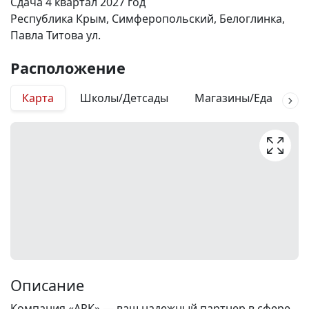
Сдача 4 квартал 2027 год
Республика Крым, Симферопольский, Белоглинка,
Павла Титова ул.
Расположение
Карта
Школы/Детсады
Магазины/Еда
М
Описание
Компания «АРК» — ваш надежный партнер в сфере