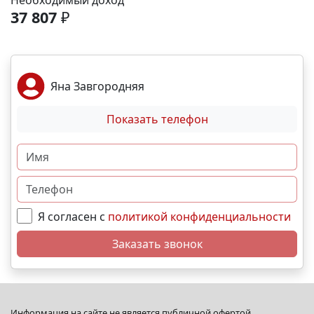
Необходимый доход
спортивные площадки. Благоустройство -
37 807
₽
ландшафтный дизайн с зонами отдыха; -
велодорожки и пешеходные аллеи; - игровые
комплексы для разных возрастов; - места для выгула
собак; - видеонаблюдение и КПП для безопасности.
Яна Завгородняя
Преимущества - сбалансированное сочетание цены
и качества; - развитая социальная инфраструктура в
Показать телефон
шаговой доступности; - продуманное дворовое
пространство; - гибкая система рассрочек и
ипотечных программ. N4481
Я согласен с
политикой конфиденциальности
Заказать звонок
Информация на сайте не является публичной офертой