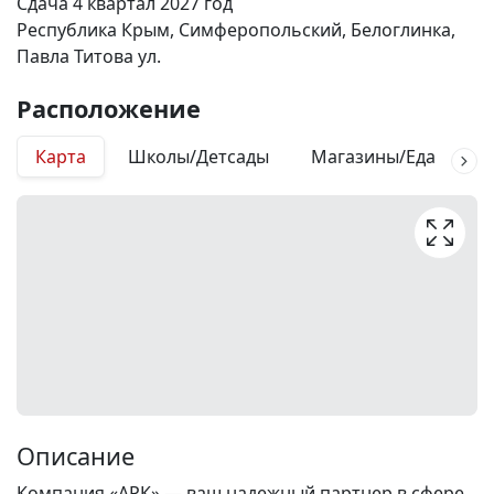
Сдача 4 квартал 2027 год
Республика Крым, Симферопольский, Белоглинка,
Павла Титова ул.
Расположение
Карта
Школы/Детсады
Магазины/Еда
М
Описание
Компания «АРК» — ваш надежный партнер в сфере