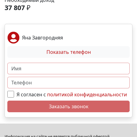
Необходимый доход
спортивные площадки. Благоустройство -
37 807
₽
ландшафтный дизайн с зонами отдыха; -
велодорожки и пешеходные аллеи; - игровые
комплексы для разных возрастов; - места для выгула
собак; - видеонаблюдение и КПП для безопасности.
Яна Завгородняя
Преимущества - сбалансированное сочетание цены
и качества; - развитая социальная инфраструктура в
Показать телефон
шаговой доступности; - продуманное дворовое
пространство; - гибкая система рассрочек и
ипотечных программ. N4480
Я согласен с
политикой конфиденциальности
Заказать звонок
Информация на сайте не является публичной офертой