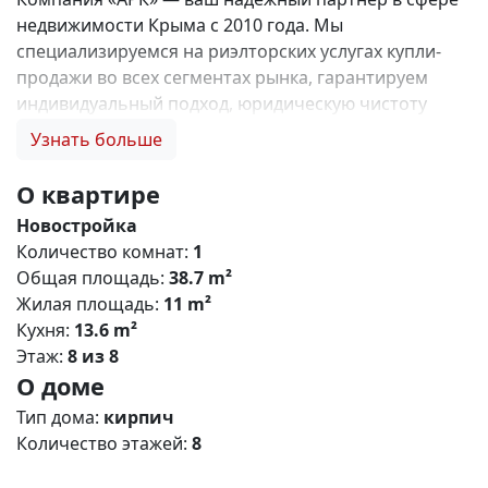
недвижимости Крыма с 2010 года. Мы
специализируемся на риэлторских услугах купли-
продажи во всех сегментах рынка, гарантируем
индивидуальный подход, юридическую чистоту
объектов и безопасность сделок. Самое ценное для
Узнать больше
нас — это доверие наших клиентов! 🤝. Выбирая
нас, Вы получаете: 1. 0% комиссии и оформление
О квартире
ипотеки бесплатно; 2. Покупку недвижимости по
Новостройка
цене застройщика + акции, бонусы, подарки; 3.
Количество комнат:
1
Экспертное мнение о каждом застройщике. Ваши
Общая площадь:
38.7 m²
интересы — наш приоритет! 4. Профессиональную
Жилая площадь:
11 m²
поддержку на всех этапах сделки до получения
Кухня:
13.6 m²
ключей; 5. Фейерверк подарков🎁 🎁 🎁! Купи с
Этаж:
8 из 8
нами и выбери свой ПОДАРОК! Жилой комплекс
О доме
«Зелёный квартал» (Симферополь) Общая
концепция «Зелёный квартал» — современный
Тип дома:
кирпич
жилой комплекс комфорт‑класса, сочетающий
Количество этажей:
8
городскую инфраструктуру с экологичным