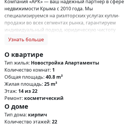
Компания «АРК» — ваш надежный партнер в сфере
недвижимости Крыма с 2010 года. Мы
специализируемся на риэлторских услугах купли-
продажи во всех сегментах рынка, гарантируем
индивидуальный подход, юридическую чистоту
объектов и безопасность сделок. Самое ценное для
Узнать больше
нас — это доверие наших клиентов! 🤝 1. 0%
комиссии и оформление ипотеки бесплатно; 2.
О квартире
Покупку недвижимости по цене застройщика +
Тип жилья:
Новостройка
Апартаменты
акции, бонусы, подарки; 3. Экспертное мнение о
Количество комнат:
1
каждом застройщике. Ваши интересы — наш
Общая площадь:
40.8 m²
приоритет! 4. Профессиональную поддержку на всех
Жилая площадь:
25 m²
этапах сделки до получения ключей; 5. Фейерверк
Этаж:
14 из 22
подарков🎁 🎁 🎁! Купи с нами и выбери свой
Ремонт:
косметический
ПОДАРОК! Monaco Riviera — премиальный жилой
О доме
комплекс в Евпатории О проекте Резиденции элит-
класса «Мойнако Резорт» представляют собой
Тип дома:
кирпич
комплексную застройку: - расположенная на первой
Количество этажей:
22
береговой линии Мойнакского озера в живописной