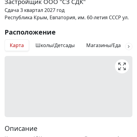
Застройщик ООО "СЗ СДК"
Сдача 3 квартал 2027 год
Республика Крым, Евпатория, им. 60-летия СССР ул.
Расположение
Карта
Школы/Детсады
Магазины/Еда
М
Описание