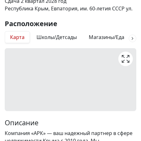
Сдача 2 квартал 2028 год
Республика Крым, Евпатория, им. 60-летия СССР ул.
Расположение
Карта
Школы/Детсады
Магазины/Еда
М
Описание
Компания «АРК» — ваш надежный партнер в сфере
недвижимости Крыма с 2010 года. Мы