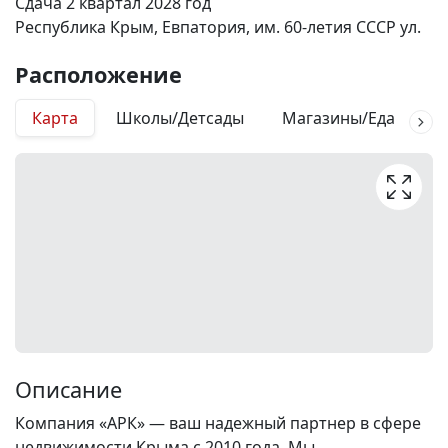
Сдача 2 квартал 2028 год
Республика Крым, Евпатория, им. 60-летия СССР ул.
Расположение
Карта
Школы/Детсады
Магазины/Еда
М
Описание
Компания «АРК» — ваш надежный партнер в сфере
недвижимости Крыма с 2010 года. Мы