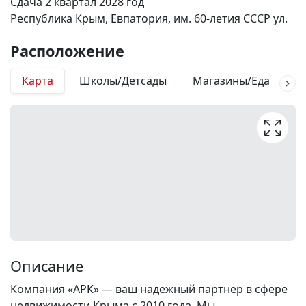
Сдача 2 квартал 2028 год
Республика Крым, Евпатория, им. 60-летия СССР ул.
Расположение
Карта
Школы/Детсады
Магазины/Еда
М
Описание
Компания «АРК» — ваш надежный партнер в сфере
недвижимости Крыма с 2010 года. Мы