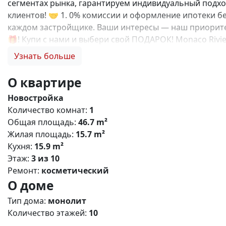
сегментах рынка, гарантируем индивидуальный подход
клиентов! 🤝 1. 0% комиссии и оформление ипотеки бе
каждом застройщике. Ваши интересы — наш приоритет
🎁! Купи с нами и выбери свой ПОДАРОК! Monaco Riv
комплекс, расположенный в живописном районе Евпат
Узнать больше
инфраструктуру с возможностью круглогодичного про
до набережной озера Мойнакское - 1 км до Черного м
О квартире
- Удобный выезд на трассу «Таврида» Основные характе
Новостройка
13 этажей - Общее количество квартир: 3600 - Площад
Количество комнат:
1
предусмотрены: - Образовательный кластер: школа на 
Общая площадь:
46.7 m²
Торгово-развлекательный центр - Спортивная инфраст
Жилая площадь:
15.7 m²
черноморской кухни - Конгресс-центр Особенности п
Кухня:
15.9 m²
Современные системы безопасности - Безбарьерную с
Этаж:
3 из 10
Проект создан для тех, кто ценит комфорт, безопасн
Ремонт:
косметический
ответим на все вопросы и подберем для Вас лучший в
О доме
Тип дома:
монолит
Количество этажей:
10