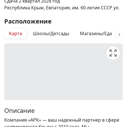
Сдача 2 квартал 2028 год
Республика Крым, Евпатория, им. 60-летия СССР ул.
Расположение
Карта
Школы/Детсады
Магазины/Еда
М
Описание
Компания «АРК» — ваш надежный партнер в сфере
недвижимости Крыма с 2010 года. Мы