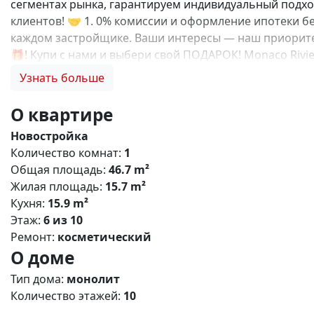
сегментах рынка, гарантируем индивидуальный подход
клиентов! 🤝 1. 0% комиссии и оформление ипотеки бе
каждом застройщике. Ваши интересы — наш приоритет
🎁! Купи с нами и выбери свой ПОДАРОК! Monaco Riv
комплекс, расположенный в живописном районе Евпат
Узнать больше
инфраструктуру с возможностью круглогодичного про
до набережной озера Мойнакское - 1 км до Черного м
О квартире
- Удобный выезд на трассу «Таврида» Основные характе
Новостройка
13 этажей - Общее количество квартир: 3600 - Площад
Количество комнат:
1
предусмотрены: - Образовательный кластер: школа на 
Общая площадь:
46.7 m²
Торгово-развлекательный центр - Спортивная инфраст
Жилая площадь:
15.7 m²
черноморской кухни - Конгресс-центр Особенности п
Кухня:
15.9 m²
Современные системы безопасности - Безбарьерную с
Этаж:
6 из 10
Проект создан для тех, кто ценит комфорт, безопасн
Ремонт:
косметический
ответим на все вопросы и подберем для Вас лучший в
О доме
Тип дома:
монолит
Количество этажей:
10