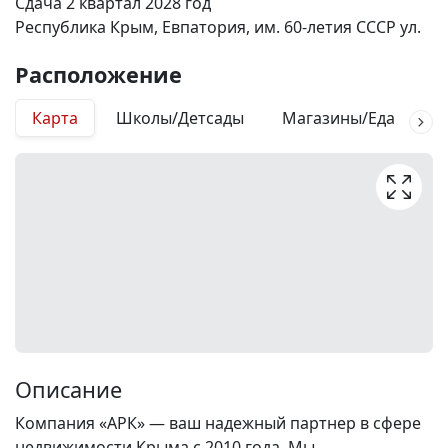
Сдача 2 квартал 2028 год
Республика Крым, Евпатория, им. 60-летия СССР ул.
Расположение
Карта
Школы/Детсады
Магазины/Еда
М
Описание
Компания «АРК» — ваш надежный партнер в сфере
недвижимости Крыма с 2010 года. Мы