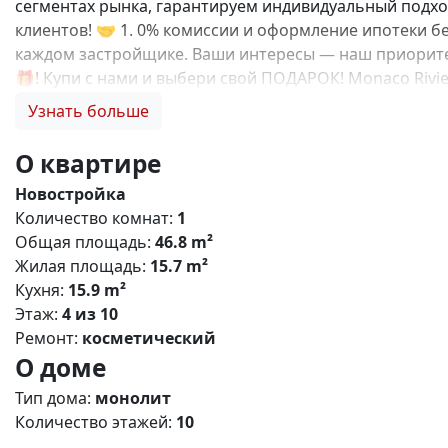
сегментах рынка, гарантируем индивидуальный подход
клиентов! 🤝 1. 0% комиссии и оформление ипотеки бе
каждом застройщике. Ваши интересы — наш приоритет
🎁! Купи с нами и выбери свой ПОДАРОК! Monaco Riv
комплекс, расположенный в живописном районе Евпат
Узнать больше
инфраструктуру с возможностью круглогодичного про
до набережной озера Мойнакское - 1 км до Черного м
О квартире
- Удобный выезд на трассу «Таврида» Основные характе
Новостройка
13 этажей - Общее количество квартир: 3600 - Площад
Количество комнат:
1
предусмотрены: - Образовательный кластер: школа на 
Общая площадь:
46.8 m²
Торгово-развлекательный центр - Спортивная инфраст
Жилая площадь:
15.7 m²
черноморской кухни - Конгресс-центр Особенности п
Кухня:
15.9 m²
Современные системы безопасности - Безбарьерную с
Этаж:
4 из 10
Проект создан для тех, кто ценит комфорт, безопасн
Ремонт:
косметический
ответим на все вопросы и подберем для Вас лучший в
О доме
Тип дома:
монолит
Количество этажей:
10