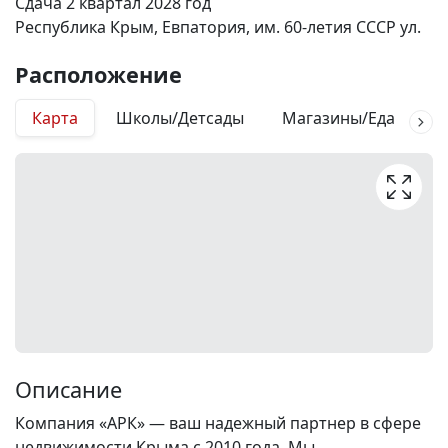
Сдача 2 квартал 2028 год
Республика Крым, Евпатория, им. 60-летия СССР ул.
Расположение
Карта
Школы/Детсады
Магазины/Еда
М
Описание
Компания «АРК» — ваш надежный партнер в сфере
недвижимости Крыма с 2010 года. Мы