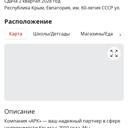
Сдача 2 квартал 2028 год
Республика Крым, Евпатория, им. 60-летия СССР ул.
Расположение
Карта
Школы/Детсады
Магазины/Еда
М
Описание
Компания «АРК» — ваш надежный партнер в сфере
недвижимости Крыма с 2010 года. Мы