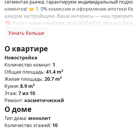
сегментах рынка, гарантируем индивидуальный подход
клиентов! 🤝 1. 0% комиссии и оформление ипотеки бе
каждом застройщике. Ваши интересы — наш приоритет
🎁! Купи с нами и выбери свой ПОДАРОК! Monaco Riv
комплекс, расположенный в живописном районе Евпат
Узнать больше
инфраструктуру с возможностью круглогодичного про
до набережной озера Мойнакское - 1 км до Черного м
О квартире
- Удобный выезд на трассу «Таврида» Основные характе
Новостройка
13 этажей - Общее количество квартир: 3600 - Площад
Количество комнат:
1
предусмотрены: - Образовательный кластер: школа на 
Общая площадь:
41.4 m²
Торгово-развлекательный центр - Спортивная инфраст
Жилая площадь:
20.7 m²
черноморской кухни - Конгресс-центр Особенности п
Кухня:
8.9 m²
Современные системы безопасности - Безбарьерную с
Этаж:
7 из 10
Проект создан для тех, кто ценит комфорт, безопасн
Ремонт:
косметический
ответим на все вопросы и подберем для Вас лучший в
О доме
Тип дома:
монолит
Количество этажей:
10