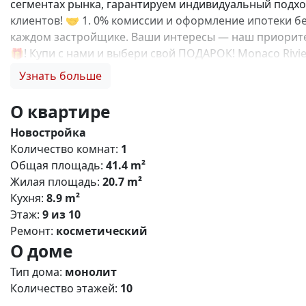
сегментах рынка, гарантируем индивидуальный подход
клиентов! 🤝 1. 0% комиссии и оформление ипотеки бе
каждом застройщике. Ваши интересы — наш приоритет
🎁! Купи с нами и выбери свой ПОДАРОК! Monaco Riv
комплекс, расположенный в живописном районе Евпат
Узнать больше
инфраструктуру с возможностью круглогодичного про
до набережной озера Мойнакское - 1 км до Черного м
О квартире
- Удобный выезд на трассу «Таврида» Основные характе
Новостройка
13 этажей - Общее количество квартир: 3600 - Площад
Количество комнат:
1
предусмотрены: - Образовательный кластер: школа на 
Общая площадь:
41.4 m²
Торгово-развлекательный центр - Спортивная инфраст
Жилая площадь:
20.7 m²
черноморской кухни - Конгресс-центр Особенности п
Кухня:
8.9 m²
Современные системы безопасности - Безбарьерную с
Этаж:
9 из 10
Проект создан для тех, кто ценит комфорт, безопасн
Ремонт:
косметический
ответим на все вопросы и подберем для Вас лучший в
О доме
Тип дома:
монолит
Количество этажей:
10