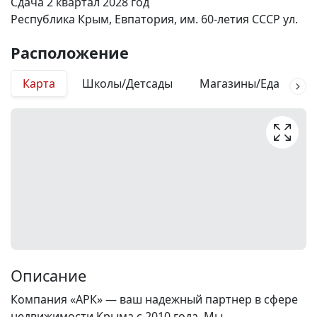
Сдача 2 квартал 2028 год
Республика Крым, Евпатория, им. 60-летия СССР ул.
Расположение
Карта
Школы/Детсады
Магазины/Еда
М
Описание
Компания «АРК» — ваш надежный партнер в сфере
недвижимости Крыма с 2010 года. Мы