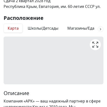
Сдача 2 квартал 2028 год
Республика Крым, Евпатория, им. 60-летия СССР ул.
Расположение
Карта
Школы/Детсады
Магазины/Еда
М
Описание
Компания «АРК» — ваш надежный партнер в сфере
недвижимости Крыма с 2010 года. Мы