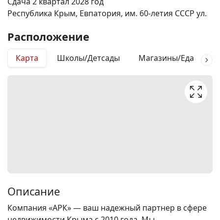
Сдача 2 квартал 2028 год
Республика Крым, Евпатория, им. 60-летия СССР ул.
Расположение
Карта
Школы/Детсады
Магазины/Еда
М
Описание
Компания «АРК» — ваш надежный партнер в сфере
недвижимости Крыма с 2010 года. Мы