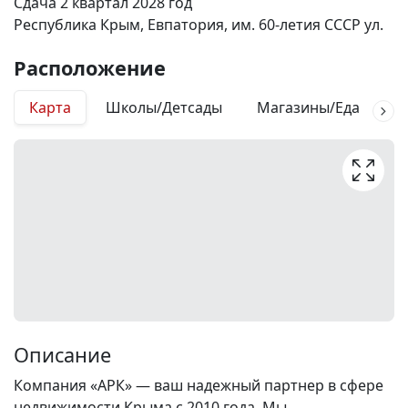
Сдача 2 квартал 2028 год
Республика Крым, Евпатория, им. 60-летия СССР ул.
Расположение
Карта
Школы/Детсады
Магазины/Еда
М
Описание
Компания «АРК» — ваш надежный партнер в сфере
недвижимости Крыма с 2010 года. Мы