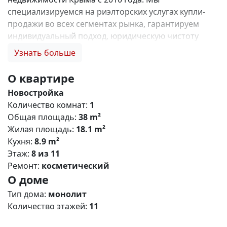
специализируемся на риэлторских услугах купли-
продажи во всех сегментах рынка, гарантируем
индивидуальный подход, юридическую чистоту
объектов и безопасность сделок. Самое ценное для
Узнать больше
нас — это доверие наших клиентов! 🤝 1. 0%
комиссии и оформление ипотеки бесплатно; 2.
О квартире
Покупку недвижимости по цене застройщика +
Новостройка
акции, бонусы, подарки; 3. Экспертное мнение о
Количество комнат:
1
каждом застройщике. Ваши интересы — наш
Общая площадь:
38 m²
приоритет! 4. Профессиональную поддержку на всех
Жилая площадь:
18.1 m²
этапах сделки до получения ключей; 5. Фейерверк
Кухня:
8.9 m²
подарков🎁 🎁 🎁! Купи с нами и выбери свой
Этаж:
8 из 11
ПОДАРОК! Monaco Riviera — премиальный жилой
Ремонт:
косметический
комплекс в Евпатории О проекте Monaco Riviera —
О доме
масштабный мультиформатный комплекс,
расположенный в живописном районе Евпатории
Тип дома:
монолит
на берегу озера Мойнакское. Проект объединяет
Количество этажей:
11
комфортное жилье и развитую wellness-