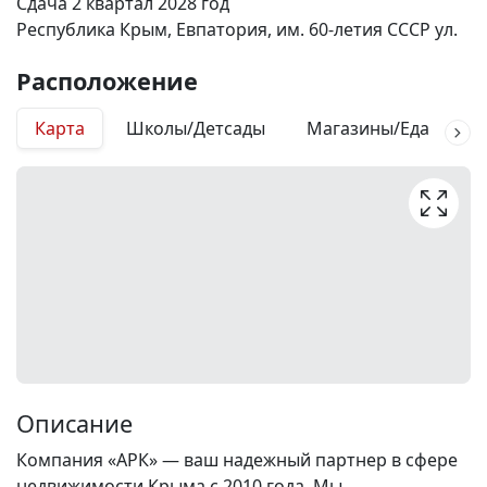
Сдача 2 квартал 2028 год
Республика Крым, Евпатория, им. 60-летия СССР ул.
Расположение
Карта
Школы/Детсады
Магазины/Еда
М
Описание
Компания «АРК» — ваш надежный партнер в сфере
недвижимости Крыма с 2010 года. Мы