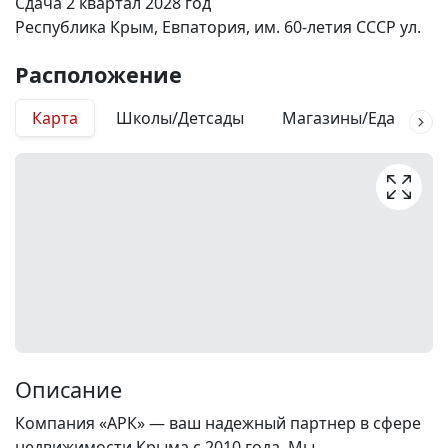
Сдача 2 квартал 2028 год
Республика Крым, Евпатория, им. 60-летия СССР ул.
Расположение
Карта
Школы/Детсады
Магазины/Еда
М
Описание
Компания «АРК» — ваш надежный партнер в сфере
недвижимости Крыма с 2010 года. Мы