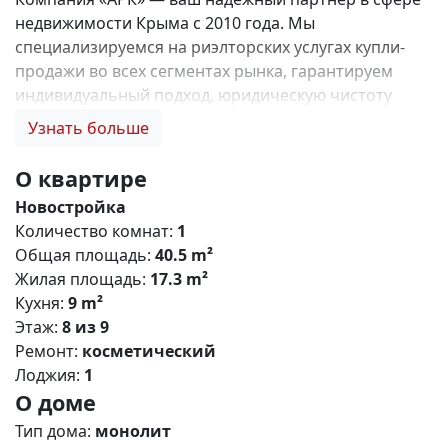
недвижимости Крыма с 2010 года. Мы
специализируемся на риэлторских услугах купли-
продажи во всех сегментах рынка, гарантируем
индивидуальный подход, юридическую чистоту
объектов и безопасность сделок. Самое ценное для
Узнать больше
нас — это доверие наших клиентов! 🤝. 1. 0%
комиссии и оформление ипотеки бесплатно; 2.
О квартире
Покупку недвижимости по цене застройщика +
Новостройка
акции, бонусы, подарки; 3. Экспертное мнение о
Количество комнат:
1
каждом застройщике. Ваши интересы — наш
Общая площадь:
40.5 m²
приоритет! 4. Профессиональную поддержку на всех
Жилая площадь:
17.3 m²
этапах сделки до получения ключей; 5. Фейерверк
Кухня:
9 m²
подарков🎁 🎁 🎁! Купи с нами и выбери свой
Этаж:
8 из 9
ПОДАРОК! ЖК «Парковые кварталы» - это ваш
Ремонт:
косметический
безусловный комфорт в активно развивающемся
Лоджия:
1
районе Симферополя! Жилищный комплекс
О доме
сочетает в себе строгие формы, лаконичный дизайн
,прекрасно развитую инфраструктуру и уникальные
Тип дома:
монолит