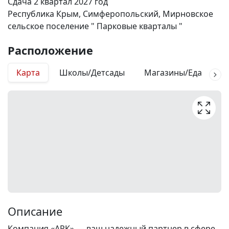
Сдача 2 квартал 2027 год
Республика Крым, Симферопольский, Мирновское
сельское поселение " Парковые кварталы "
Расположение
Карта
Школы/Детсады
Магазины/Еда
М
Описание
Компания «АРК» — ваш надежный партнер в сфере