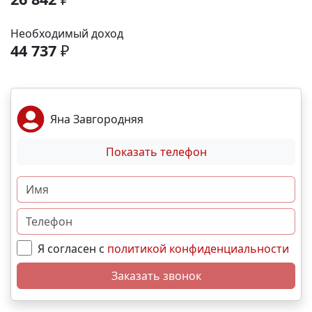
аэропорта- 9 минут; До железнодорожного вокзала
-12 минут. Выгодные условия покупки:
Необходимый доход
Беспроцентная рассрочка от застройщика;
44 737
₽
Семейная, военная ,IT- ипотека; Материнский
капитал; Дистанционная покупка. 📞Свяжитесь с
нами прямо сейчас и мы подберем лучший вариант
именно для вас! N4154
Яна Завгородняя
Показать телефон
Я согласен с
политикой конфиденциальности
Заказать звонок