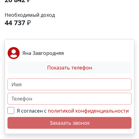
аэропорта- 9 минут; До железнодорожного вокзала
-12 минут. Выгодные условия покупки:
Необходимый доход
Беспроцентная рассрочка от застройщика;
44 737
₽
Семейная, военная ,IT- ипотека; Материнский
капитал; Дистанционная покупка. 📞Свяжитесь с
нами прямо сейчас и мы подберем лучший вариант
именно для вас! N4152
Яна Завгородняя
Показать телефон
Я согласен с
политикой конфиденциальности
Заказать звонок