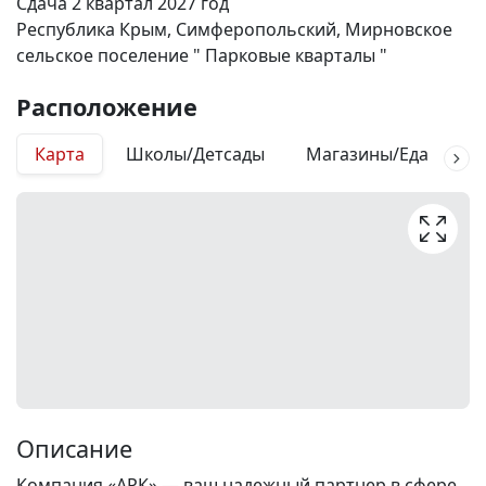
Сдача 2 квартал 2027 год
Республика Крым, Симферопольский, Мирновское
сельское поселение " Парковые кварталы "
Расположение
Карта
Школы/Детсады
Магазины/Еда
М
Описание
Компания «АРК» — ваш надежный партнер в сфере