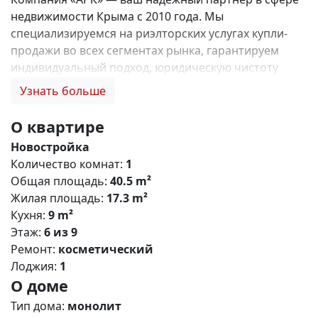
недвижимости Крыма с 2010 года. Мы
специализируемся на риэлторских услугах купли-
продажи во всех сегментах рынка, гарантируем
индивидуальный подход, юридическую чистоту
объектов и безопасность сделок. Самое ценное для
Узнать больше
нас — это доверие наших клиентов! 🤝. 1. 0%
комиссии и оформление ипотеки бесплатно; 2.
О квартире
Покупку недвижимости по цене застройщика +
Новостройка
акции, бонусы, подарки; 3. Экспертное мнение о
Количество комнат:
1
каждом застройщике. Ваши интересы — наш
Общая площадь:
40.5 m²
приоритет! 4. Профессиональную поддержку на всех
Жилая площадь:
17.3 m²
этапах сделки до получения ключей; 5. Фейерверк
Кухня:
9 m²
подарков🎁 🎁 🎁! Купи с нами и выбери свой
Этаж:
6 из 9
ПОДАРОК! ЖК «Парковые кварталы» - это ваш
Ремонт:
косметический
безусловный комфорт в активно развивающемся
Лоджия:
1
районе Симферополя! Жилищный комплекс
О доме
сочетает в себе строгие формы, лаконичный дизайн
,прекрасно развитую инфраструктуру и уникальные
Тип дома:
монолит