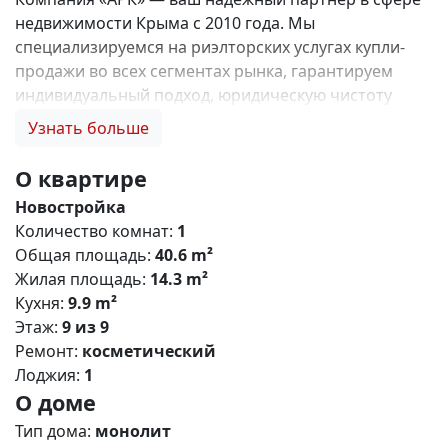
недвижимости Крыма с 2010 года. Мы
специализируемся на риэлторских услугах купли-
продажи во всех сегментах рынка, гарантируем
индивидуальный подход, юридическую чистоту
объектов и безопасность сделок. Самое ценное для
Узнать больше
нас — это доверие наших клиентов! 🤝. 1. 0%
комиссии и оформление ипотеки бесплатно; 2.
О квартире
Покупку недвижимости по цене застройщика +
Новостройка
акции, бонусы, подарки; 3. Экспертное мнение о
Количество комнат:
1
каждом застройщике. Ваши интересы — наш
Общая площадь:
40.6 m²
приоритет! 4. Профессиональную поддержку на всех
Жилая площадь:
14.3 m²
этапах сделки до получения ключей; 5. Фейерверк
Кухня:
9.9 m²
подарков🎁 🎁 🎁! Купи с нами и выбери свой
Этаж:
9 из 9
ПОДАРОК! ЖК «Парковые кварталы» - это ваш
Ремонт:
косметический
безусловный комфорт в активно развивающемся
Лоджия:
1
районе Симферополя! Жилищный комплекс
О доме
сочетает в себе строгие формы, лаконичный дизайн
,прекрасно развитую инфраструктуру и уникальные
Тип дома:
монолит