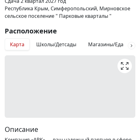
Сдача 2 квартал 2027 год
Республика Крым, Симферопольский, Мирновское
сельское поселение " Парковые кварталы "
Расположение
Карта
Школы/Детсады
Магазины/Еда
М
Описание
Компания «АРК» — ваш надежный партнер в сфере