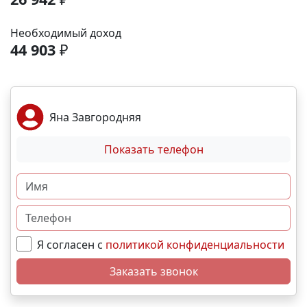
аэропорта- 9 минут; До железнодорожного вокзала
-12 минут. Выгодные условия покупки:
Необходимый доход
Беспроцентная рассрочка от застройщика;
44 903
₽
Семейная, военная ,IT- ипотека; Материнский
капитал; Дистанционная покупка. 📞Свяжитесь с
нами прямо сейчас и мы подберем лучший вариант
именно для вас! N4111
Яна Завгородняя
Показать телефон
Я согласен с
политикой конфиденциальности
Заказать звонок