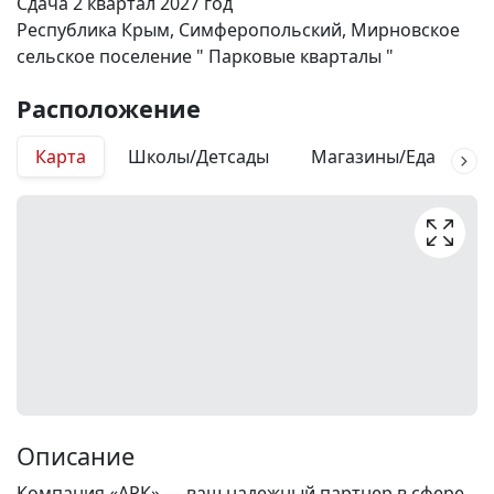
Сдача 2 квартал 2027 год
Республика Крым, Симферопольский, Мирновское
сельское поселение " Парковые кварталы "
Расположение
Карта
Школы/Детсады
Магазины/Еда
М
Описание
Компания «АРК» — ваш надежный партнер в сфере