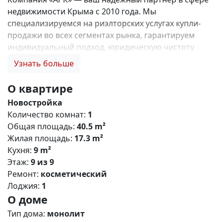
недвижимости Крыма с 2010 года. Мы
специализируемся на риэлторских услугах купли-
продажи во всех сегментах рынка, гарантируем
индивидуальный подход, юридическую чистоту
объектов и безопасность сделок. Самое ценное для
Узнать больше
нас — это доверие наших клиентов! 🤝. 1. 0%
комиссии и оформление ипотеки бесплатно; 2.
О квартире
Покупку недвижимости по цене застройщика +
Новостройка
акции, бонусы, подарки; 3. Экспертное мнение о
Количество комнат:
1
каждом застройщике. Ваши интересы — наш
Общая площадь:
40.5 m²
приоритет! 4. Профессиональную поддержку на всех
Жилая площадь:
17.3 m²
этапах сделки до получения ключей; 5. Фейерверк
Кухня:
9 m²
подарков🎁 🎁 🎁! Купи с нами и выбери свой
Этаж:
9 из 9
ПОДАРОК! ЖК «Парковые кварталы» - это ваш
Ремонт:
косметический
безусловный комфорт в активно развивающемся
Лоджия:
1
районе Симферополя! Жилищный комплекс
О доме
сочетает в себе строгие формы, лаконичный дизайн
,прекрасно развитую инфраструктуру и уникальные
Тип дома:
монолит