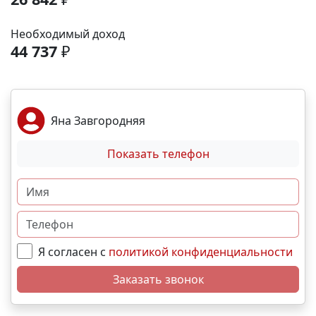
аэропорта- 9 минут; До железнодорожного вокзала
-12 минут. Выгодные условия покупки:
Необходимый доход
Беспроцентная рассрочка от застройщика;
44 737
₽
Семейная, военная ,IT- ипотека; Материнский
капитал; Дистанционная покупка. 📞Свяжитесь с
нами прямо сейчас и мы подберем лучший вариант
именно для вас! N4108
Яна Завгородняя
Показать телефон
Я согласен с
политикой конфиденциальности
Заказать звонок