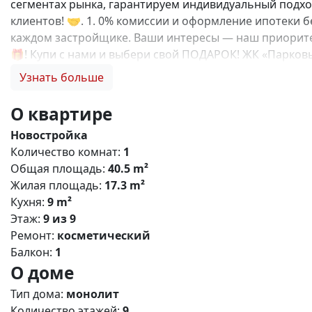
сегментах рынка, гарантируем индивидуальный подход
клиентов! 🤝. 1. 0% комиссии и оформление ипотеки б
каждом застройщике. Ваши интересы — наш приоритет
🎁! Купи с нами и выбери свой ПОДАРОК! ЖК «Парко
комплекс сочетает в себе строгие формы, лаконичный
Узнать больше
возможностьпребывания на открытом воздухе не выхо
крымской столицы и спокойным ритмом уютного район
О квартире
площадки; Двор без машин; Кладовки для хранения ве
Новостройка
индивидуальное газовое отопление и остекление лод
Количество комнат:
1
Детский сад и школы; Остановки общественного тран
Общая площадь:
40.5 m²
Поликлиника; Торговый центр; До центра г. Симферопо
Жилая площадь:
17.3 m²
Беспроцентная рассрочка от застройщика; Семейная, 
Кухня:
9 m²
подберем лучший вариант именно для вас! N3625
Этаж:
9 из 9
Ремонт:
косметический
Балкон:
1
О доме
Тип дома:
монолит
Количество этажей:
9