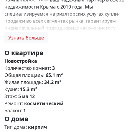
недвижимости Крыма с 2010 года. Мы
специализируемся на риэлторских услугах купли-
продажи во всех сегментах рынка, гарантируем
индивидуальный подход, юридическую чистоту
объектов и безопасность сделок. Самое ценное для
Узнать больше
нас — это доверие наших клиентов! 🤝. 1. 0%
комиссии и оформление ипотеки бесплатно; 2.
О квартире
Покупку недвижимости по цене застройщика +
Новостройка
акции, бонусы, подарки; 3. Экспертное мнение о
Количество комнат:
3
каждом застройщике. Ваши интересы — наш
Общая площадь:
65.1 m²
приоритет! 4. Профессиональную поддержку на всех
Жилая площадь:
34.2 m²
этапах сделки до получения ключей; 5. Фейерверк
Кухня:
15.3 m²
подарков🎁 🎁 🎁! Купи с нами и выбери свой
Этаж:
5 из 12
ПОДАРОК! ЖК «Солнечный парк» — масштабный
Ремонт:
косметический
проект комфорт-класса в пригороде Симферополя,
Балкон:
1
расположенный в посёлке городского типа
О доме
Молодёжное. Комплекс сочетает современную
архитектуру, развитую инфраструктуру и
Тип дома:
кирпич