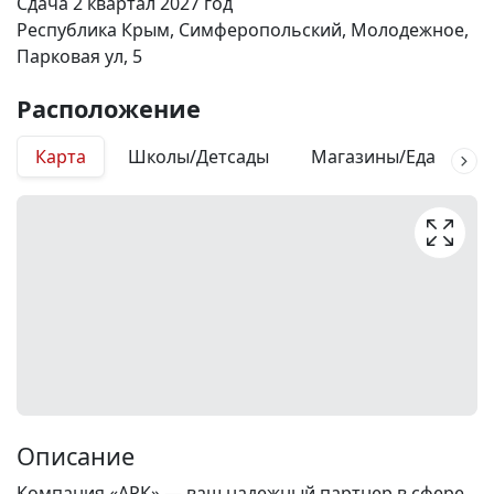
Сдача 2 квартал 2027 год
Республика Крым, Симферопольский, Молодежное,
Парковая ул, 5
Расположение
Карта
Школы/Детсады
Магазины/Еда
М
Описание
Компания «АРК» — ваш надежный партнер в сфере