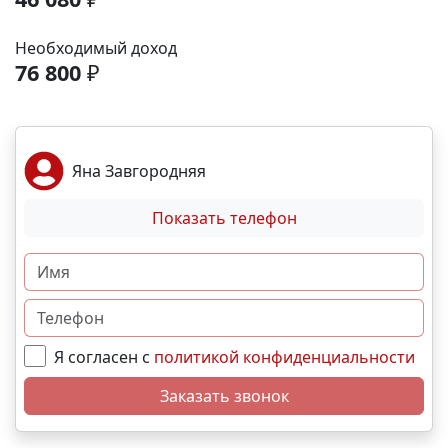
развития. - Фитнес-центр, тренажёрный зал,
бассейн Транспортная доступность: - В 5 минутах
Необходимый доход
ходьбы — остановка общественного транспорта
76 800
₽
(маршрутки, автобусы, троллейбус). - 5 минут до
объездной дороги. - 15 минут до центра
Симферополя на машине. - 10–12 минут до ТРК
«МЕГАНОМ». Выгодные условия покупки: -
Яна Завгородняя
Беспроцентная рассрочка - Льготная ипотека. -
Возможно использовать материнский капитал, как
Показать телефон
для приобретения в рассрочку так и в ипотеку.
Свяжитесь с нами прямо сейчас и мы подберем
лучший вариант именно для Вас! N3300
Я согласен с
политикой конфиденциальности
Заказать звонок