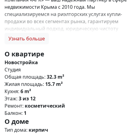
недвижимости Крыма с 2010 года. Мы
специализируемся на риэлторских услугах купли-
продажи во всех сегментах рынка, гарантируем
индивидуальный подход, юридическую чистоту
объектов и безопасность сделок. Самое ценное для
Узнать больше
нас — это доверие наших клиентов! 🤝. 1. 0%
комиссии и оформление ипотеки бесплатно; 2.
О квартире
Покупку недвижимости по цене застройщика +
Новостройка
акции, бонусы, подарки; 3. Экспертное мнение о
Студия
каждом застройщике. Ваши интересы — наш
Общая площадь:
32.3 m²
приоритет! 4. Профессиональную поддержку на всех
Жилая площадь:
15.7 m²
этапах сделки до получения ключей; 5. Фейерверк
Кухня:
6 m²
подарков🎁 🎁 🎁! Купи с нами и выбери свой
Этаж:
3 из 12
ПОДАРОК! ЖК «Солнечный парк» — масштабный
Ремонт:
косметический
проект комфорт-класса в пригороде Симферополя,
Балкон:
1
расположенный в посёлке городского типа
О доме
Молодёжное. Комплекс сочетает современную
архитектуру, развитую инфраструктуру и
Тип дома:
кирпич