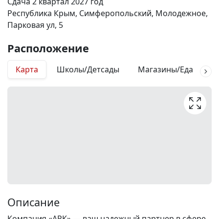
Сдача 2 квартал 2027 год
Республика Крым, Симферопольский, Молодежное,
Парковая ул, 5
Расположение
Карта
Школы/Детсады
Магазины/Еда
М
Описание
Компания «АРК» — ваш надежный партнер в сфере