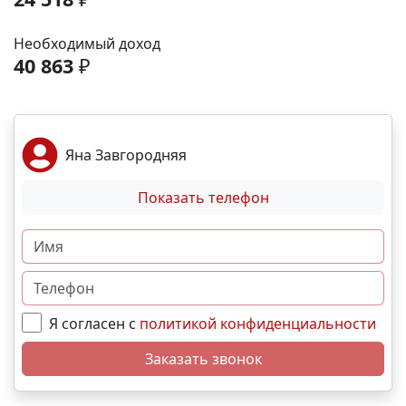
развития. - Фитнес-центр, тренажёрный зал,
бассейн Транспортная доступность: - В 5 минутах
Необходимый доход
ходьбы — остановка общественного транспорта
40 863
₽
(маршрутки, автобусы, троллейбус). - 5 минут до
объездной дороги. - 15 минут до центра
Симферополя на машине. - 10–12 минут до ТРК
«МЕГАНОМ». Выгодные условия покупки: -
Яна Завгородняя
Беспроцентная рассрочка - Льготная ипотека. -
Возможно использовать материнский капитал, как
Показать телефон
для приобретения в рассрочку так и в ипотеку.
Свяжитесь с нами прямо сейчас и мы подберем
лучший вариант именно для Вас! N3299
Я согласен с
политикой конфиденциальности
Заказать звонок