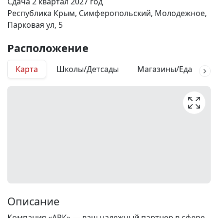
Сдача 2 квартал 2027 год
Республика Крым, Симферопольский, Молодежное,
Парковая ул, 5
Расположение
Карта
Школы/Детсады
Магазины/Еда
М
Описание
Компания «АРК» — ваш надежный партнер в сфере