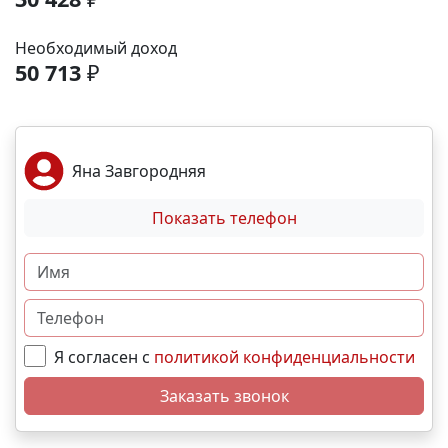
развития. - Фитнес-центр, тренажёрный зал,
бассейн Транспортная доступность: - В 5 минутах
Необходимый доход
ходьбы — остановка общественного транспорта
50 713
₽
(маршрутки, автобусы, троллейбус). - 5 минут до
объездной дороги. - 15 минут до центра
Симферополя на машине. - 10–12 минут до ТРК
«МЕГАНОМ». Выгодные условия покупки: -
Яна Завгородняя
Беспроцентная рассрочка - Льготная ипотека. -
Возможно использовать материнский капитал, как
Показать телефон
для приобретения в рассрочку так и в ипотеку.
Свяжитесь с нами прямо сейчас и мы подберем
лучший вариант именно для Вас! N3293
Я согласен с
политикой конфиденциальности
Заказать звонок