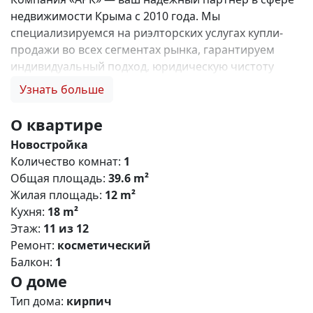
недвижимости Крыма с 2010 года. Мы
специализируемся на риэлторских услугах купли-
продажи во всех сегментах рынка, гарантируем
индивидуальный подход, юридическую чистоту
объектов и безопасность сделок. Самое ценное для
Узнать больше
нас — это доверие наших клиентов! 🤝. 1. 0%
комиссии и оформление ипотеки бесплатно; 2.
О квартире
Покупку недвижимости по цене застройщика +
Новостройка
акции, бонусы, подарки; 3. Экспертное мнение о
Количество комнат:
1
каждом застройщике. Ваши интересы — наш
Общая площадь:
39.6 m²
приоритет! 4. Профессиональную поддержку на всех
Жилая площадь:
12 m²
этапах сделки до получения ключей; 5. Фейерверк
Кухня:
18 m²
подарков🎁 🎁 🎁! Купи с нами и выбери свой
Этаж:
11 из 12
ПОДАРОК! ЖК «Солнечный парк» — масштабный
Ремонт:
косметический
проект комфорт-класса в пригороде Симферополя,
Балкон:
1
расположенный в посёлке городского типа
О доме
Молодёжное. Комплекс сочетает современную
архитектуру, развитую инфраструктуру и
Тип дома:
кирпич