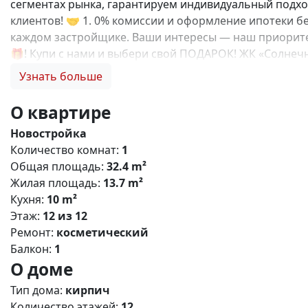
сегментах рынка, гарантируем индивидуальный подход
клиентов! 🤝 1. 0% комиссии и оформление ипотеки бе
каждом застройщике. Ваши интересы — наш приоритет
🎁! Купи с нами и выбери свой ПОДАРОК! ЖК «Солне
городского типа Молодёжное. Комплекс сочетает сов
Узнать больше
проживание с доступом к городской инфраструктуре. 
Парковка: наземный паркинг и кладовые помещения д
О квартире
безопасности - Система «умный дом» для комфорта ж
Новостройка
отделкой - Спортивные и детские площадки с соврем
Количество комнат:
1
социальная инфраструктура: - Два детских сада на 380
Общая площадь:
32.4 m²
Детский развивающий клуб, школа раннего развития. -
Жилая площадь:
13.7 m²
общественного транспорта (маршрутки, автобусы, трол
Кухня:
10 m²
«МЕГАНОМ». Выгодные условия покупки: - Беспроцентн
Этаж:
12 из 12
рассрочку так и в ипотеку. Свяжитесь с нами прямо с
Ремонт:
косметический
Балкон:
1
О доме
Тип дома:
кирпич
Количество этажей:
12