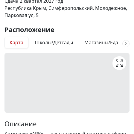
Сдача 2 квартал 2027 год
Республика Крым, Симферопольский, Молодежное,
Парковая ул, 5
Расположение
Карта
Школы/Детсады
Магазины/Еда
М
Описание
Компания «АРК» — ваш надежный партнер в сфере