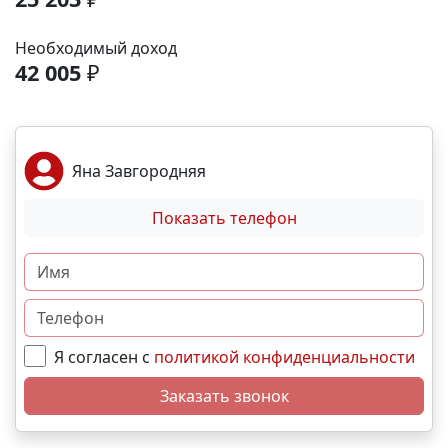
развития. - Фитнес-центр, тренажёрный зал,
бассейн Транспортная доступность: - В 5 минутах
Необходимый доход
ходьбы — остановка общественного транспорта
42 005
₽
(маршрутки, автобусы, троллейбус). - 5 минут до
объездной дороги. - 15 минут до центра
Симферополя на машине. - 10–12 минут до ТРК
«МЕГАНОМ». Выгодные условия покупки: -
Яна Завгородняя
Беспроцентная рассрочка - Льготная ипотека. -
Возможно использовать материнский капитал, как
Показать телефон
для приобретения в рассрочку так и в ипотеку.
Свяжитесь с нами прямо сейчас и мы подберем
лучший вариант именно для Вас! N3280
Я согласен с
политикой конфиденциальности
Заказать звонок