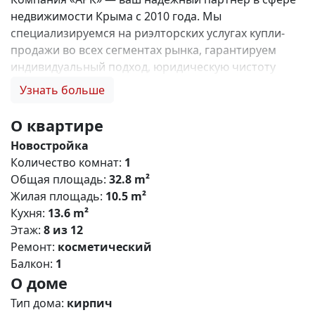
недвижимости Крыма с 2010 года. Мы
специализируемся на риэлторских услугах купли-
продажи во всех сегментах рынка, гарантируем
индивидуальный подход, юридическую чистоту
объектов и безопасность сделок. Самое ценное для
Узнать больше
нас — это доверие наших клиентов! 🤝. 1. 0%
комиссии и оформление ипотеки бесплатно; 2.
О квартире
Покупку недвижимости по цене застройщика +
Новостройка
акции, бонусы, подарки; 3. Экспертное мнение о
Количество комнат:
1
каждом застройщике. Ваши интересы — наш
Общая площадь:
32.8 m²
приоритет! 4. Профессиональную поддержку на всех
Жилая площадь:
10.5 m²
этапах сделки до получения ключей; 5. Фейерверк
Кухня:
13.6 m²
подарков🎁 🎁 🎁! Купи с нами и выбери свой
Этаж:
8 из 12
ПОДАРОК! ЖК «Солнечный парк» — масштабный
Ремонт:
косметический
проект комфорт-класса в пригороде Симферополя,
Балкон:
1
расположенный в посёлке городского типа
О доме
Молодёжное. Комплекс сочетает современную
архитектуру, развитую инфраструктуру и
Тип дома:
кирпич