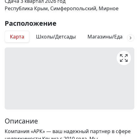
Сдача 3 квартал 2026 год
Республика Крым, Симферопольский, Мирное
Расположение
Карта
Школы/Детсады
Магазины/Еда
М
Описание
Компания «АРК» — ваш надежный партнер в сфере
недвижимости Крыма с 2010 года. Мы