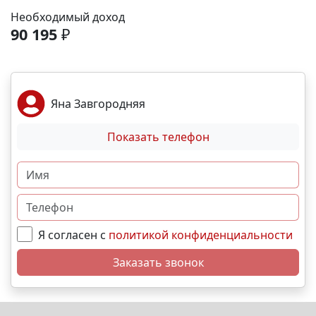
Море и пляж – 40 мин. 🏙️ Центр города – 20 мин. 🌁
Необходимый доход
Крымский мост – 2:30 мин. Выгодные условия
90 195
₽
покупки: • Беспроцентная рассрочка от
застройщика; • Семейная, военная,IT- ипотека; •
Материнский капитал; • Дистанционная покупка. 📞
Свяжитесь с нами прямо сейчас и мы подберем
Яна Завгородняя
лучший вариант именно для Вас. N2810
Показать телефон
Я согласен с
политикой конфиденциальности
Заказать звонок