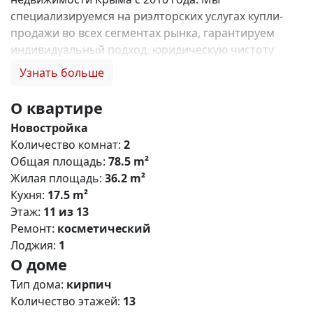
специализируемся на риэлторских услугах купли-
продажи во всех сегментах рынка, гарантируем
индивидуальный подход, юридическую чистоту
объектов и безопасность сделок. Самое ценное для
Узнать больше
нас — это доверие наших клиентов! 🤝. Выбирая
нас, Вы получаете: 1. 0% комиссии и оформление
О квартире
ипотеки бесплатно; 2. Покупку недвижимости по
Новостройка
цене застройщика + акции, бонусы, подарки; 3.
Количество комнат:
2
Экспертное мнение о каждом застройщике. Ваши
Общая площадь:
78.5 m²
интересы — наш приоритет! 4. Профессиональную
Жилая площадь:
36.2 m²
поддержку на всех этапах сделки до получения
Кухня:
17.5 m²
ключей; 5. Фейерверк подарков🎁 🎁 🎁! Купи с
Этаж:
11 из 13
нами и выбери свой ПОДАРОК! ЖК CROCUS –
Ремонт:
косметический
современный жилой кoмплeкс комфорт класса с
Лоджия:
1
разнообразными планировками квартир и
О доме
офисными помещениями, расположенный в
живописном городе Симферополе. Это ваше
Тип дома:
кирпич
пространство для воплощения мечты и отличная
Количество этажей:
13