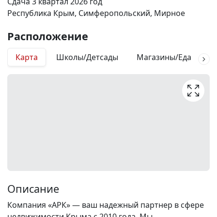
Сдача 3 квартал 2026 год
Республика Крым, Симферопольский, Мирное
Расположение
Карта
Школы/Детсады
Магазины/Еда
М
Описание
Компания «АРК» — ваш надежный партнер в сфере
недвижимости Крыма с 2010 года. Мы