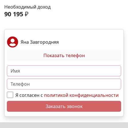
Море и пляж – 40 мин. 🏙️ Центр города – 20 мин. 🌁
Необходимый доход
Крымский мост – 2:30 мин. Выгодные условия
90 195
₽
покупки: • Беспроцентная рассрочка от
застройщика; • Семейная, военная,IT- ипотека; •
Материнский капитал; • Дистанционная покупка. 📞
Свяжитесь с нами прямо сейчас и мы подберем
Яна Завгородняя
лучший вариант именно для Вас. N2808
Показать телефон
Я согласен с
политикой конфиденциальности
Заказать звонок