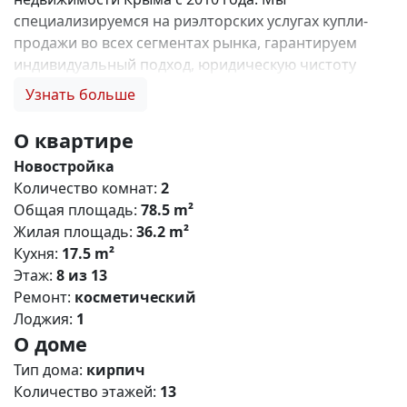
специализируемся на риэлторских услугах купли-
продажи во всех сегментах рынка, гарантируем
индивидуальный подход, юридическую чистоту
объектов и безопасность сделок. Самое ценное для
Узнать больше
нас — это доверие наших клиентов! 🤝. Выбирая
нас, Вы получаете: 1. 0% комиссии и оформление
О квартире
ипотеки бесплатно; 2. Покупку недвижимости по
Новостройка
цене застройщика + акции, бонусы, подарки; 3.
Количество комнат:
2
Экспертное мнение о каждом застройщике. Ваши
Общая площадь:
78.5 m²
интересы — наш приоритет! 4. Профессиональную
Жилая площадь:
36.2 m²
поддержку на всех этапах сделки до получения
Кухня:
17.5 m²
ключей; 5. Фейерверк подарков🎁 🎁 🎁! Купи с
Этаж:
8 из 13
нами и выбери свой ПОДАРОК! ЖК CROCUS –
Ремонт:
косметический
современный жилой кoмплeкс комфорт класса с
Лоджия:
1
разнообразными планировками квартир и
О доме
офисными помещениями, расположенный в
живописном городе Симферополе. Это ваше
Тип дома:
кирпич
пространство для воплощения мечты и отличная
Количество этажей:
13