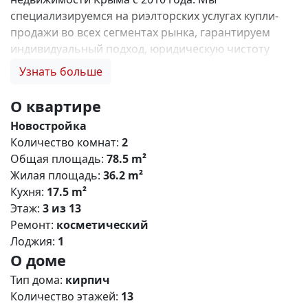
специализируемся на риэлторских услугах купли-
продажи во всех сегментах рынка, гарантируем
индивидуальный подход, юридическую чистоту
объектов и безопасность сделок. Самое ценное для
Узнать больше
нас — это доверие наших клиентов! 🤝. Выбирая
нас, Вы получаете: 1. 0% комиссии и оформление
О квартире
ипотеки бесплатно; 2. Покупку недвижимости по
Новостройка
цене застройщика + акции, бонусы, подарки; 3.
Количество комнат:
2
Экспертное мнение о каждом застройщике. Ваши
Общая площадь:
78.5 m²
интересы — наш приоритет! 4. Профессиональную
Жилая площадь:
36.2 m²
поддержку на всех этапах сделки до получения
Кухня:
17.5 m²
ключей; 5. Фейерверк подарков🎁 🎁 🎁! Купи с
Этаж:
3 из 13
нами и выбери свой ПОДАРОК! ЖК CROCUS –
Ремонт:
косметический
современный жилой кoмплeкс комфорт класса с
Лоджия:
1
разнообразными планировками квартир и
О доме
офисными помещениями, расположенный в
живописном городе Симферополе. Это ваше
Тип дома:
кирпич
пространство для воплощения мечты и отличная
Количество этажей:
13