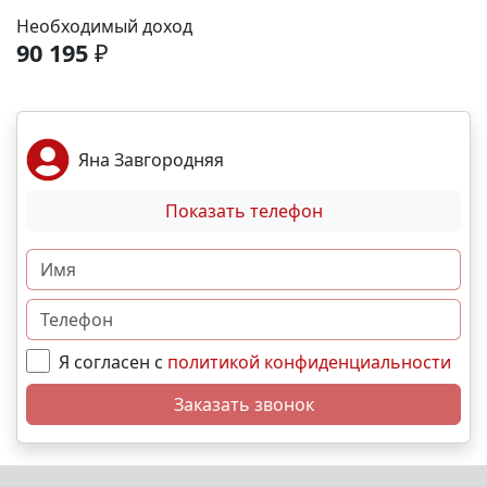
Море и пляж – 40 мин. 🏙️ Центр города – 20 мин. 🌁
Необходимый доход
Крымский мост – 2:30 мин. Выгодные условия
90 195
₽
покупки: • Беспроцентная рассрочка от
застройщика; • Семейная, военная,IT- ипотека; •
Материнский капитал; • Дистанционная покупка. 📞
Свяжитесь с нами прямо сейчас и мы подберем
Яна Завгородняя
лучший вариант именно для Вас. N2804
Показать телефон
Я согласен с
политикой конфиденциальности
Заказать звонок