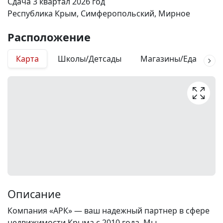
Сдача 3 квартал 2026 год
Республика Крым, Симферопольский, Мирное
Расположение
Карта
Школы/Детсады
Магазины/Еда
М
Описание
Компания «АРК» — ваш надежный партнер в сфере
недвижимости Крыма с 2010 года. Мы