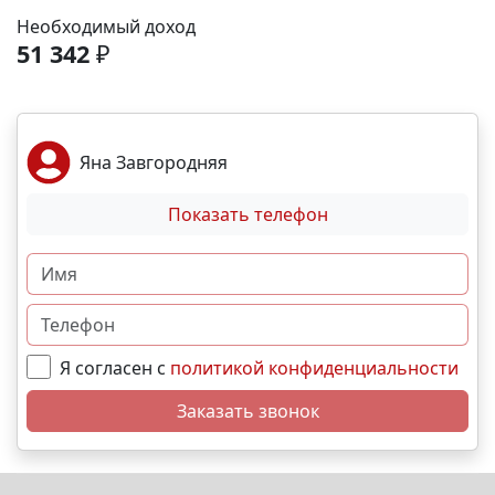
рассрочка от застройщика; Семейная, военная
Необходимый доход
,базовая,IT- ипотека; Материнский капитал;
51 342
₽
Дистанционная покупка. 📞Свяжитесь с нами прямо
сейчас и мы подберем лучший вариант именно для
вас! N2215
Яна Завгородняя
Показать телефон
Я согласен с
политикой конфиденциальности
Заказать звонок