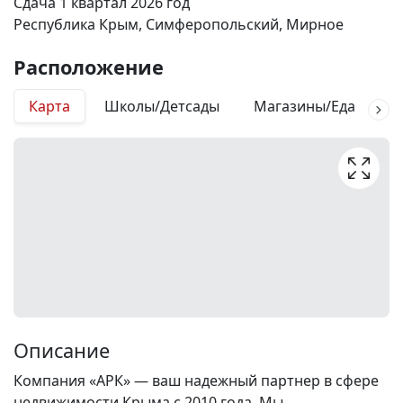
Сдача 1 квартал 2026 год
Республика Крым, Симферопольский, Мирное
Расположение
Карта
Школы/Детсады
Магазины/Еда
М
Описание
Компания «АРК» — ваш надежный партнер в сфере
недвижимости Крыма с 2010 года. Мы