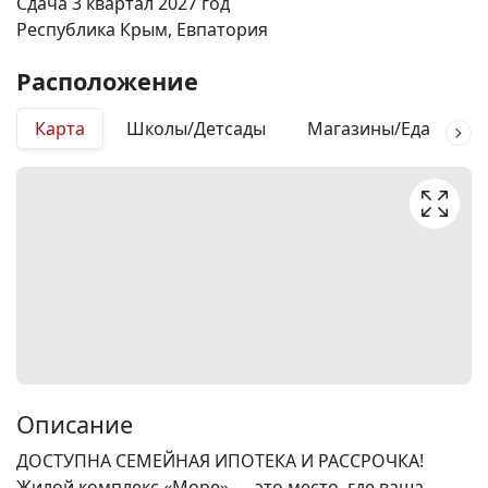
Сдача 3 квартал 2027 год
Республика Крым, Евпатория
Расположение
Карта
Школы/Детсады
Магазины/Еда
М
Описание
ДОСТУПНА СЕМЕЙНАЯ ИПОТЕКА И РАССРОЧКА!
Жилой комплекс «Море» — это место, где ваша