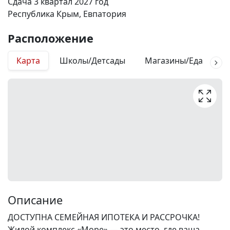
Сдача 3 квартал 2027 год
Республика Крым, Евпатория
Расположение
Карта
Школы/Детсады
Магазины/Еда
М
Описание
ДОСТУПНА СЕМЕЙНАЯ ИПОТЕКА И РАССРОЧКА!
Жилой комплекс «Море» — это место, где ваша