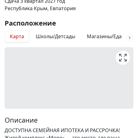
Сдача 3 квартал 2027 год
Республика Крым, Евпатория
Расположение
Карта
Школы/Детсады
Магазины/Еда
М
Описание
ДОСТУПНА СЕМЕЙНАЯ ИПОТЕКА И РАССРОЧКА!
Жилой комплекс «Море» — это место, где ваша