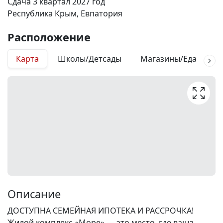
Сдача 3 квартал 2027 год
Республика Крым, Евпатория
Расположение
Карта
Школы/Детсады
Магазины/Еда
М
Описание
ДОСТУПНА СЕМЕЙНАЯ ИПОТЕКА И РАССРОЧКА!
Жилой комплекс «Море» — это место, где ваша