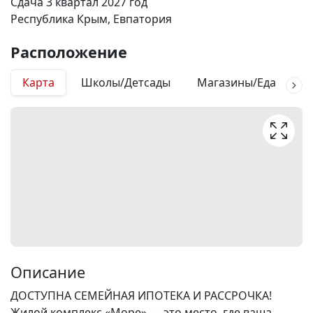
Сдача 3 квартал 2027 год
Республика Крым, Евпатория
Расположение
Карта
Школы/Детсады
Магазины/Еда
М
Описание
ДОСТУПНА СЕМЕЙНАЯ ИПОТЕКА И РАССРОЧКА!
Жилой комплекс «Море» — это место, где ваша