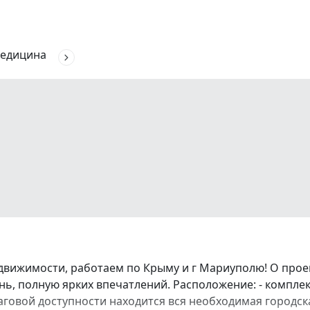
едицина
движимости, работаем по Крыму и г Мариуполю! О про
ь, полную ярких впечатлений. Расположение: - комплек
аговой доступности находится вся необходимая городска