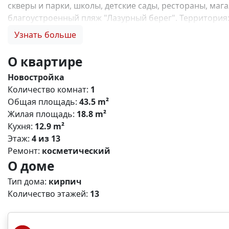
скверы и парки, школы, детские сады, рестораны, маг
благоустроенный пляж "Лазурный берег". Территория
любимых блюд -уютное дизайнерское лобби, зеленая 
Узнать больше
перезагрузиться и отдохнуть в тишине или в шумной к
зонированием по возрастам Преимущества ЖК: - кругл
О квартире
собственная котельная - продуманные планировки и о
Новостройка
Льготная ипотека на покупку квартиры в г Мариуполе 
Количество комнат:
1
Мариуполя. Цены напрямую от застройщика. Индивиду
Общая площадь:
43.5 m²
работаем по всему Крыму и Мариуполю! Звоните, подб
Жилая площадь:
18.8 m²
купить квартиру под семейную ипотеку, купить квартир
Кухня:
12.9 m²
купить квартиру без отделки, инвестиции в недвижим
Этаж:
4 из 13
Ремонт:
косметический
О доме
Тип дома:
кирпич
Количество этажей:
13