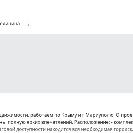
едицина
движимости, работаем по Крыму и г Мариуполю! О про
ь, полную ярких впечатлений. Расположение: - комплек
аговой доступности находится вся необходимая городска