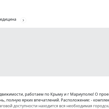
едицина
движимости, работаем по Крыму и г Мариуполю! О про
ь, полную ярких впечатлений. Расположение: - комплек
аговой доступности находится вся необходимая городска