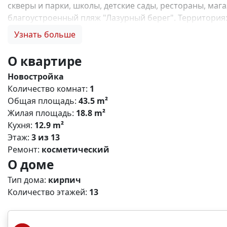
скверы и парки, школы, детские сады, рестораны, маг
благоустроенный пляж "Лазурный берег". Территория
любимых блюд -уютное дизайнерское лобби, зеленая 
Узнать больше
перезагрузиться и отдохнуть в тишине или в шумной к
зонированием по возрастам Преимущества ЖК: - кругл
О квартире
собственная котельная - продуманные планировки и о
Новостройка
Льготная ипотека на покупку квартиры в г Мариуполе 
Количество комнат:
1
Мариуполя. Цены напрямую от застройщика. Индивиду
Общая площадь:
43.5 m²
работаем по всему Крыму и Мариуполю! Звоните, подб
Жилая площадь:
18.8 m²
купить квартиру под семейную ипотеку, купить квартир
Кухня:
12.9 m²
купить квартиру без отделки, инвестиции в недвижим
Этаж:
3 из 13
Ремонт:
косметический
О доме
Тип дома:
кирпич
Количество этажей:
13