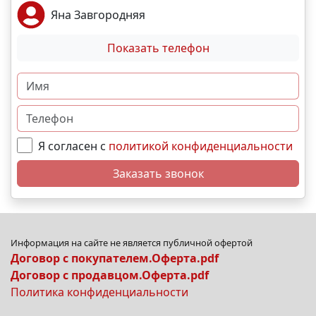
льготной ипотеке, купить квартиру в рассрочку,
Яна Завгородняя
купить квартиру у моря, купить квартиру с отделкой,
купить квартиру без отделки, инвестиции в
Показать телефон
недвижимость N14165
Я согласен с
политикой конфиденциальности
Заказать звонок
Информация на сайте не является публичной офертой
Договор с покупателем.Оферта.pdf
Договор с продавцом.Оферта.pdf
Политика конфиденциальности