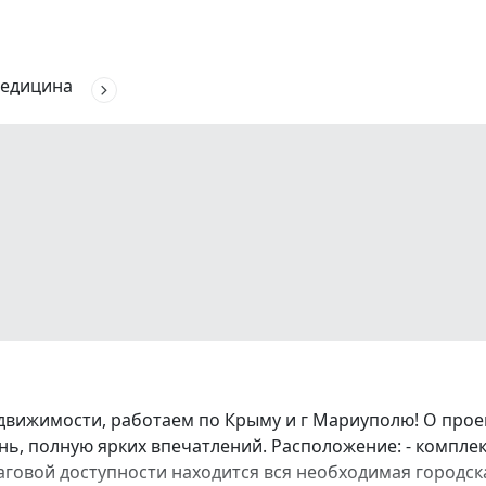
едицина
движимости, работаем по Крыму и г Мариуполю! О про
ь, полную ярких впечатлений. Расположение: - комплек
аговой доступности находится вся необходимая городска