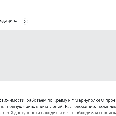
едицина
движимости, работаем по Крыму и г Мариуполю! О про
ь, полную ярких впечатлений. Расположение: - комплек
аговой доступности находится вся необходимая городска