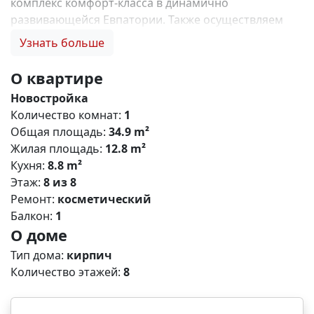
комплекс комфорт-класса в динамично
развивающейся Евпатории. Также осуществляем
продажу квартир в Мариуполе! Продажа по ДДУ!
Узнать больше
Согласно 214-ФЗ! Льготная ипотека на покупку
квартиры в г Мариуполе 2% с ПВ 10%!!! Работаем с
О квартире
банками: ВТБ, СберБанк, РостФинанс, ПСБ. Работаем
Новостройка
со всеми застройщиками Мариуполя. Цены
Количество комнат:
1
напрямую от застройщика. Индивидуальный подход
Общая площадь:
34.9 m²
к каждому клиенту, 0% комиссии, подберем
Жилая площадь:
12.8 m²
недвижимость под любой бюджет и запрос,
Кухня:
8.8 m²
работаем по всему Крыму и Мариуполю! Звоните,
Этаж:
8 из 8
подберем для Вас лучший вариант! Нас можно
Ремонт:
косметический
найти: купить квартиру новостройка, купить
Балкон:
1
квартиру в ипотеку, купить квартиру под семейную
О доме
ипотеку, купить квартиру по льготной ипотеке,
купить квартиру в рассрочку, купить квартиру у
Тип дома:
кирпич
моря, купить квартиру с отделкой, купить квартиру
Количество этажей:
8
без отделки, инвестиции в недвижимость N13930