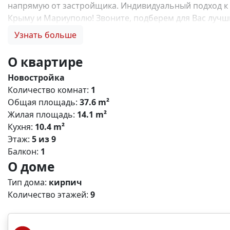
напрямую от застройщика. Индивидуальный подход к 
Крыму и Мариуполю! Звоните, подберем для Вас лучший
семейную ипотеку, купить квартиру по льготной ипотек
Узнать больше
отделки, инвестиции в недвижимость N13816
О квартире
Новостройка
Количество комнат:
1
Общая площадь:
37.6 m²
Жилая площадь:
14.1 m²
Кухня:
10.4 m²
Этаж:
5 из 9
Балкон:
1
О доме
Тип дома:
кирпич
Количество этажей:
9