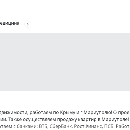
едицина
движимости, работаем по Крыму и г Мариуполю! О про
и. Также осуществляем продажу квартир в Мариуполе! 
аботаем с банками: ВТБ, СберБанк, РостФинанс, ПСБ. Ра