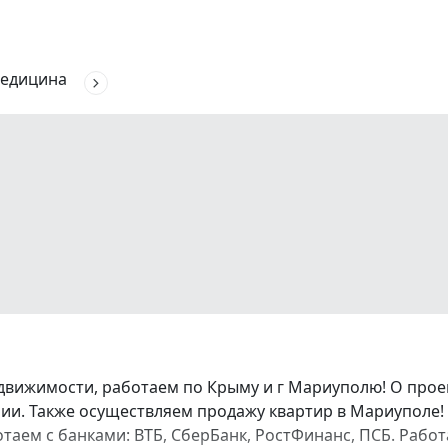
едицина
движимости, работаем по Крыму и г Мариуполю! О про
и. Также осуществляем продажу квартир в Мариуполе! 
аботаем с банками: ВТБ, СберБанк, РостФинанс, ПСБ. Ра