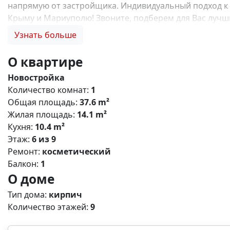
напрямую от застройщика. Индивидуальный подход к 
Крыму и Мариуполю! Звоните, подберем для Вас лучший
семейную ипотеку, купить квартиру по льготной ипотек
Узнать больше
отделки, инвестиции в недвижимость N13810
О квартире
Новостройка
Количество комнат:
1
Общая площадь:
37.6 m²
Жилая площадь:
14.1 m²
Кухня:
10.4 m²
Этаж:
6 из 9
Ремонт:
косметический
Балкон:
1
О доме
Тип дома:
кирпич
Количество этажей:
9