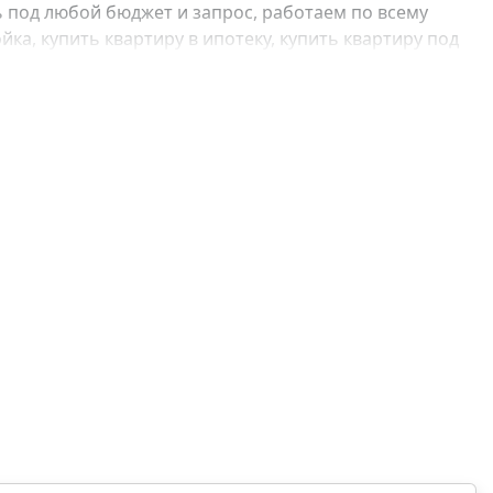
 под любой бюджет и запрос, работаем по всему
ка, купить квартиру в ипотеку, купить квартиру под
, купить квартиру с отделкой, купить квартиру без